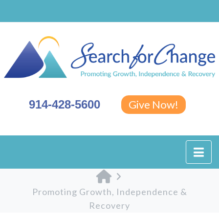
914-428-5600
Give Now!
Na
Home
Promoting Growth, Independence &
Recovery